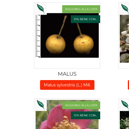
AGGIUNGI ALLA LISTA
STA BENE CON...
MALUS
Malus sylvestris (L.) Mill.
AGGIUNGI ALLA LISTA
STA BENE CON...