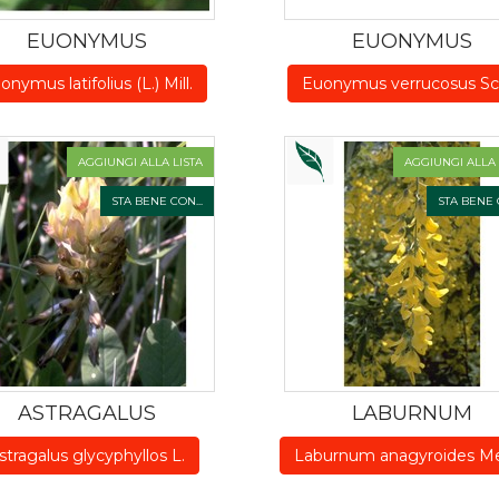
EUONYMUS
EUONYMUS
onymus latifolius (L.) Mill.
Euonymus verrucosus Sc
AGGIUNGI ALLA LISTA
AGGIUNGI ALLA 
STA BENE CON...
STA BENE C
ASTRAGALUS
LABURNUM
stragalus glycyphyllos L.
Laburnum anagyroides Me