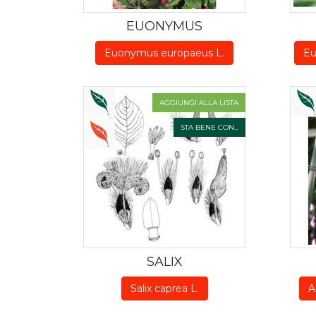
EUONYMUS
Euonymus europaeus L.
Eu
AGGIUNGI ALLA LISTA
STA BENE CON...
SALIX
Salix caprea L.
A