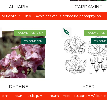
ALLIARIA
CARDAMINE
ia petiolata (M. Bieb.) Cavara et Grande
Cardamine pentaphyllos (L.)
AGGIUNGI ALLA LISTA
AGGIUNGI ALLA 
STA BENE CON...
STA BENE C
DAPHNE
ACER
ne mezereum L. subsp. mezereum
Acer obtusatum Waldst. et