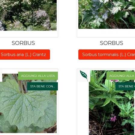
SORBUS
SORBUS
Sorbus aria (L.) Crantz
Sorbus torminalis (L.) Cra
AGGIUNGI ALLA LISTA
AGGIUNGI ALLA 
STA BENE CON...
STA BENE C