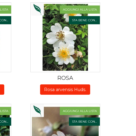
LISTA
AGGIUNGI ALLA LISTA
ON...
STA BENE CON...
ROSA
.
Rosa arvensis Huds.
LISTA
AGGIUNGI ALLA LISTA
ON...
STA BENE CON...