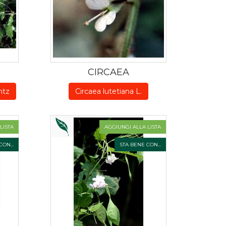
CIRCAEA
ntz
Circaea lutetiana L.
LISTA
AGGIUNGI ALLA LISTA
ON...
STA BENE CON...