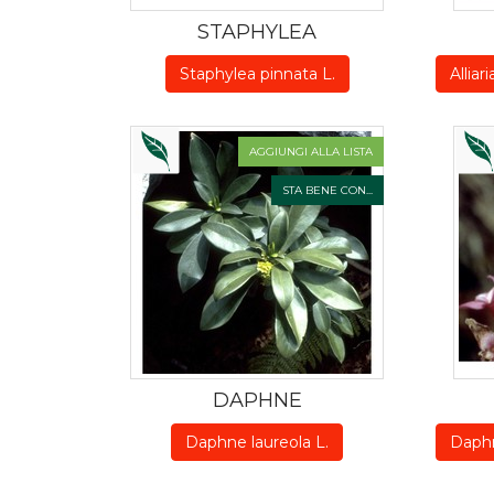
STAPHYLEA
Staphylea pinnata L.
Alliar
AGGIUNGI ALLA LISTA
STA BENE CON...
DAPHNE
Daphne laureola L.
Daph