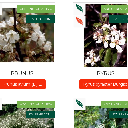
AGGIUNGI ALLA LISTA
AGGIUNGI ALLA 
STA BENE CON...
STA BENE C
PRUNUS
PYRUS
Prunus avium (L.) L.
Pyrus pyraster Burgsd
AGGIUNGI ALLA LISTA
AGGIUNGI ALLA 
STA BENE CON...
STA BENE C