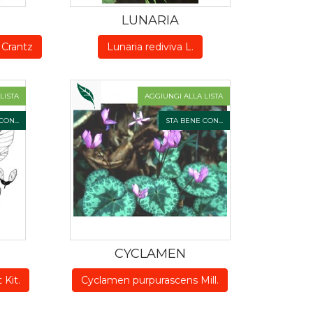
LUNARIA
 Crantz
Lunaria rediviva L.
LISTA
AGGIUNGI ALLA LISTA
ON...
STA BENE CON...
CYCLAMEN
 Kit.
Cyclamen purpurascens Mill.