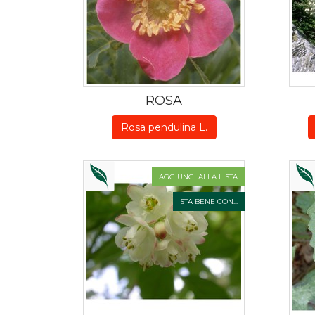
ROSA
Rosa pendulina L.
AGGIUNGI ALLA LISTA
STA BENE CON...