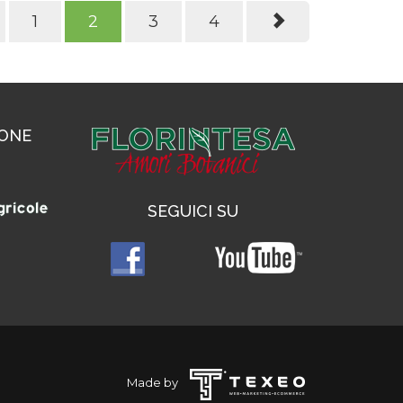
1
2
3
4
IONE
SEGUICI SU
Made by