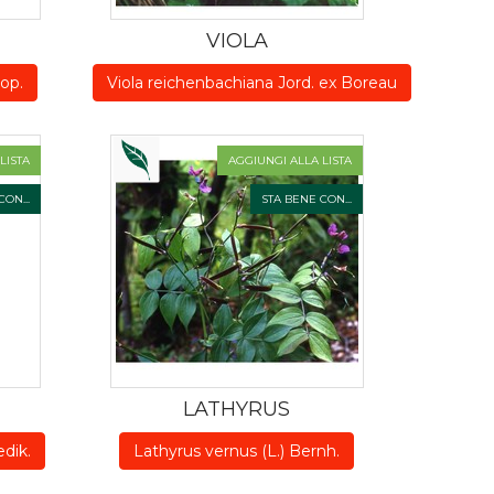
VIOLA
op.
Viola reichenbachiana Jord. ex Boreau
LISTA
AGGIUNGI ALLA LISTA
ON...
STA BENE CON...
LATHYRUS
dik.
Lathyrus vernus (L.) Bernh.