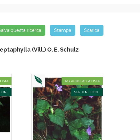
Salva questa ricerca
Stampa
Scarica
taphylla (Vill.) O. E. Schulz
LISTA
AGGIUNGI ALLA LISTA
ON...
STA BENE CON...