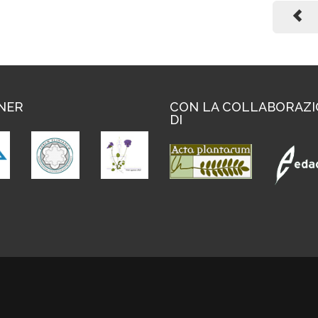
NER
CON LA COLLABORAZ
DI