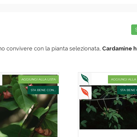
o convivere con la pianta selezionata,
Cardamine hep
AGGIUNGI ALLA LISTA
AGGIUNGI ALLA 
STA BENE CON...
STA BENE C