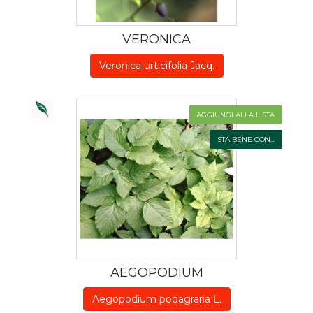
VERONICA
Veronica urticifolia Jacq.
AGGIUNGI ALLA LISTA
STA BENE CON...
AEGOPODIUM
Aegopodium podagraria L.