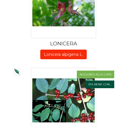
LONICERA
Lonicera alpigena L.
AGGIUNGI ALLA LISTA
STA BENE CON...