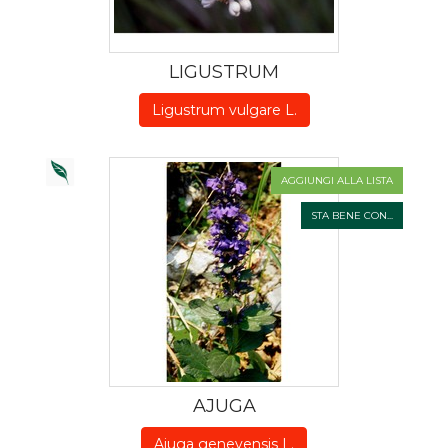
LIGUSTRUM
Ligustrum vulgare L.
AGGIUNGI ALLA LISTA
STA BENE CON...
AJUGA
Ajuga genevensis L.