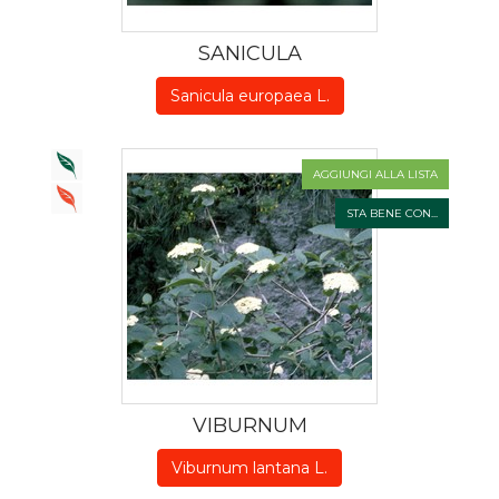
SANICULA
Sanicula europaea L.
AGGIUNGI ALLA LISTA
STA BENE CON...
VIBURNUM
Viburnum lantana L.