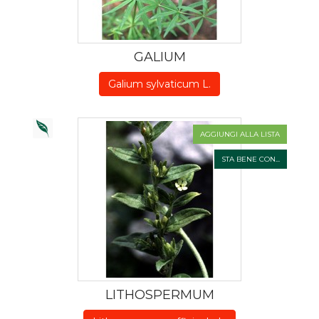
GALIUM
Galium sylvaticum L.
AGGIUNGI ALLA LISTA
STA BENE CON...
LITHOSPERMUM