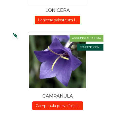
LONICERA
Lonicera xylosteum L.
AGGIUNGI ALLA LISTA
STA BENE CON...
CAMPANULA
Campanula persicifolia L.