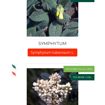
SYMPHYTUM
Symphytum tuberosum L.
AGGIUNGI ALLA LISTA
STA BENE CON...