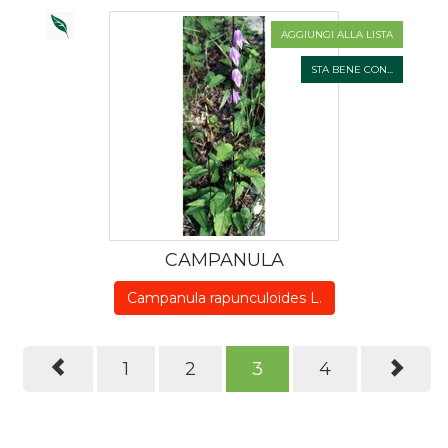
AGGIUNGI ALLA LISTA
STA BENE CON...
CAMPANULA
Campanula rapunculoides L.
1
2
3
4