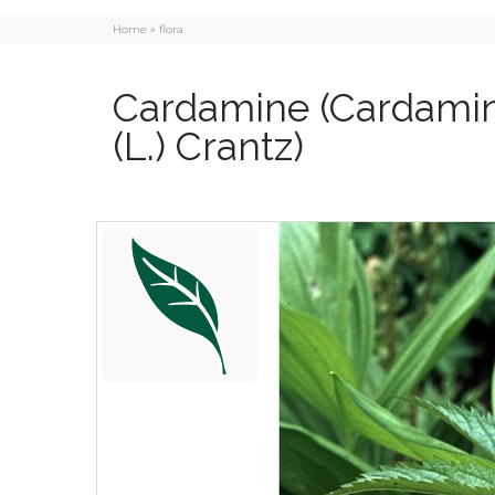
Home
»
flora
Cardamine
(Cardamin
(L.) Crantz)