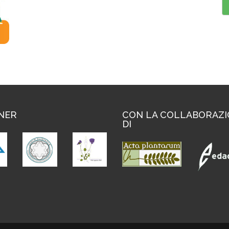
NER
CON LA COLLABORAZ
DI