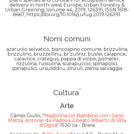
plant species and cultivars for ecosystem service
delivery in north-west Europe, Urban Forestry &
Urban Greening, Volume 44, 2019, 126391, ISSN 1618-
8667, https://doi.org/10.1016/j.ufug.2019.126391.
Nomi comuni
azaruolo selvatico, biancospino comune, brizzulina,
brizzulino, bruzzellinu, br'zulinu, buslei, calaprice,
calavrice, crategus, pappa di volpe, pomeler,
rizzulina, russulina, scarapuccio, spinapolici,
spinapulici, ursuliddru, zinzuli, zisima sarvaggia
*
Cultura
Arte
Campi Giulio, "
Madonna col Bambino con i Santi
Mattia, Antonio da Padova, il beato Alberto di Villa
d'Ogna
" 1530 ca - Brera