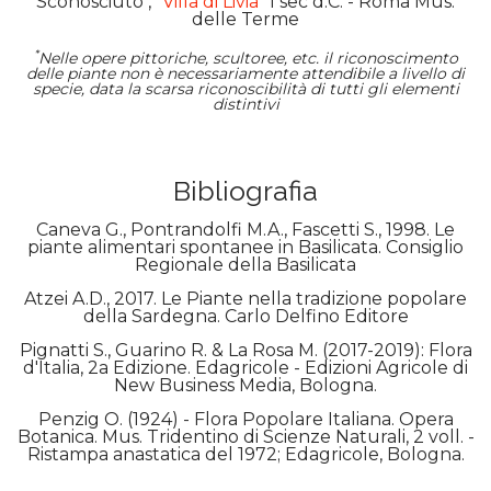
Sconosciuto , "
Villa di Livia
" I sec d.C. - Roma Mus.
delle Terme
*
Nelle opere pittoriche, scultoree, etc. il riconoscimento
delle piante non è necessariamente attendibile a livello di
specie, data la scarsa riconoscibilità di tutti gli elementi
distintivi
Bibliografia
Caneva G., Pontrandolfi M.A., Fascetti S., 1998. Le
piante alimentari spontanee in Basilicata. Consiglio
Regionale della Basilicata
Atzei A.D., 2017. Le Piante nella tradizione popolare
della Sardegna. Carlo Delfino Editore
Pignatti S., Guarino R. & La Rosa M. (2017-2019): Flora
d'Italia, 2a Edizione. Edagricole - Edizioni Agricole di
New Business Media, Bologna.
Penzig O. (1924) - Flora Popolare Italiana. Opera
Botanica. Mus. Tridentino di Scienze Naturali, 2 voll. -
Ristampa anastatica del 1972; Edagricole, Bologna.