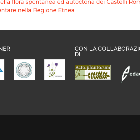
nella flora spontanea ed autoctona dei Castelli Ro
entare nella Regione Etnea
NER
CON LA COLLABORAZ
DI