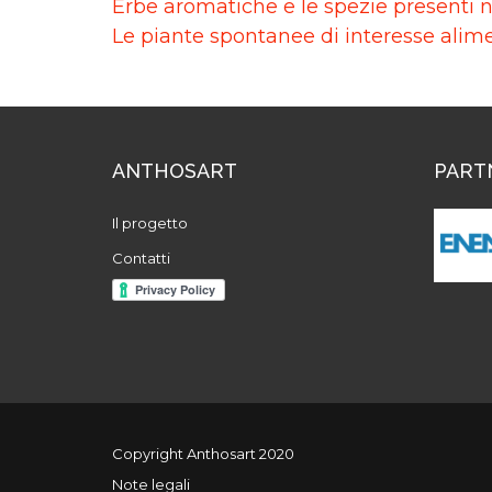
Erbe aromatiche e le spezie presenti 
Le piante spontanee di interesse alim
ANTHOSART
PART
Il progetto
Contatti
Copyright Anthosart 2020
Note legali