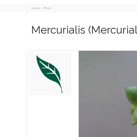
Home
»
flora
Mercurialis
(Mercurial