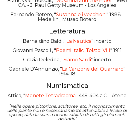
Francis van Bossuit, "
Susanna and the Elder
" 1690
CA. - J. Paul Getty Museum - Los Angeles
Fernando Botero, "
Susanna e i vecchioni
" 1988 -
Medellin_ Museo Botero
Letteratura
Bernaldino Baldi, "
La Nautica
" incerto
Giovanni Pascoli , "
Poemi Italici Tolstoi VIII
" 1911
Grazia Deledda, "
Siamo Sardi
" incerto
Gabriele D'Annunzio, "
La Canzone del Quarnaro
"
1914-18
Numismatica
Attica, "
Monete Tetradracma
" 449-404 a.C. - Atene
*
Nelle opere pittoriche, scultoree, etc. il riconoscimento
delle piante non è necessariamente attendibile a livello di
specie, data la scarsa riconoscibilità di tutti gli elementi
distintivi