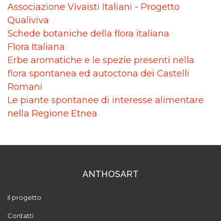
Associazione Vivaisti Italiani - Progetto
Qualiviva
Schede botaniche della flora italiana
Flora Italiana
Erbe aromatiche e le spezie presenti nella
flora spontanea ed autoctona dei Castelli
Romani
Le piante spontanee di interesse alimentare
nella Regione Etnea
ANTHOSART
Il progetto
Contatti