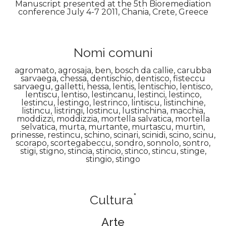
Manuscript presented at the 5th Bioremediation
conference July 4-7 2011, Chania, Crete, Greece
Nomi comuni
agromato, agrosaja, ben, bosch da callie, carubba
sarvaega, chessa, dentischio, dentisco, fisteccu
sarvaegu, galletti, hessa, lentis, lentischio, lentisco,
lentiscu, lentiso, lestincanu, lestinci, lestinco,
lestincu, lestingo, lestrinco, lintiscu, listinchine,
listincu, listringi, lostincu, lustinchina, macchia,
moddizzi, moddizzia, mortella salvatica, mortella
selvatica, murta, murtante, murtascu, murtin,
prinesse, restincu, schino, scinari, scinidi, scino, scinu,
scorapo, scortegabeccu, sondro, sonnolo, sontro,
stigi, stigno, stincia, stincio, stinco, stincu, stinge,
stingio, stingo
*
Cultura
Arte