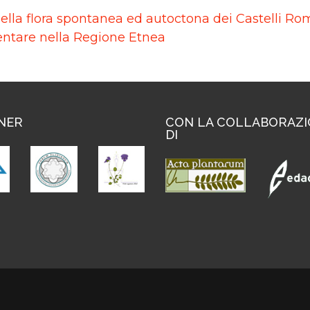
nella flora spontanea ed autoctona dei Castelli Ro
entare nella Regione Etnea
NER
CON LA COLLABORAZ
DI