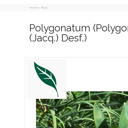
Home
»
flora
Polygonatum
(Polygo
(Jacq.) Desf.)