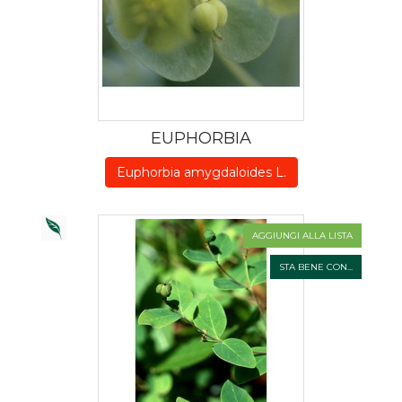
EUPHORBIA
Euphorbia amygdaloides L.
AGGIUNGI ALLA LISTA
STA BENE CON...