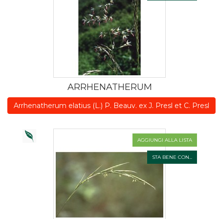
ARRHENATHERUM
Arrhenatherum elatius (L.) P. Beauv. ex J. Presl et C. Presl
AGGIUNGI ALLA LISTA
STA BENE CON...