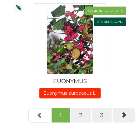
AGGIUNGI ALLA LISTA
STA BENE CON...
EUONYMUS
Euonymus europaeus L.
1
2
3