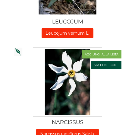
LEUCOJUM
Leucojum vernum L.
AGGIUNGI ALLA LISTA
STA BENE CON...
NARCISSUS
Narcissus radiiflorus Salisb.