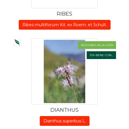
RIBES
Ribes multiflorum Kit. ex Roem. et Schult.
AGGIUNGI ALLA LISTA
STA BENE CON...
DIANTHUS
Dianthus superbus L.