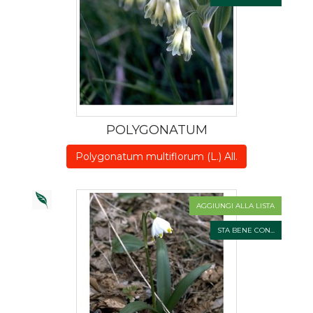
POLYGONATUM
Polygonatum multiflorum (L.) All.
AGGIUNGI ALLA LISTA
STA BENE CON...