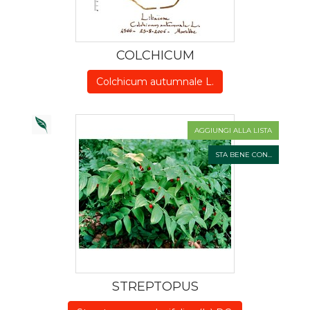
COLCHICUM
Colchicum autumnale L.
AGGIUNGI ALLA LISTA
STA BENE CON...
STREPTOPUS