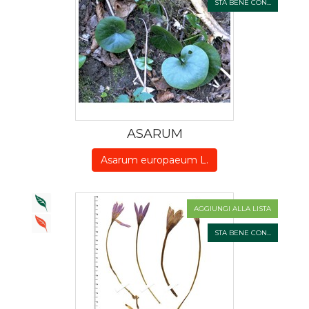
STA BENE CON...
ASARUM
Asarum europaeum L.
AGGIUNGI ALLA LISTA
STA BENE CON...