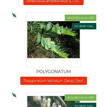
Streptopus amplexifolius (L.) DC.
AGGIUNGI ALLA LISTA
STA BENE CON...
POLYGONATUM
Polygonatum latifolium (Jacq.) Desf.
AGGIUNGI ALLA LISTA
STA BENE CON...