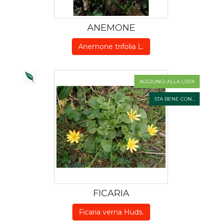
ANEMONE
Anemone trifolia L.
AGGIUNGI ALLA LISTA
STA BENE CON...
FICARIA
Ficaria verna Huds.