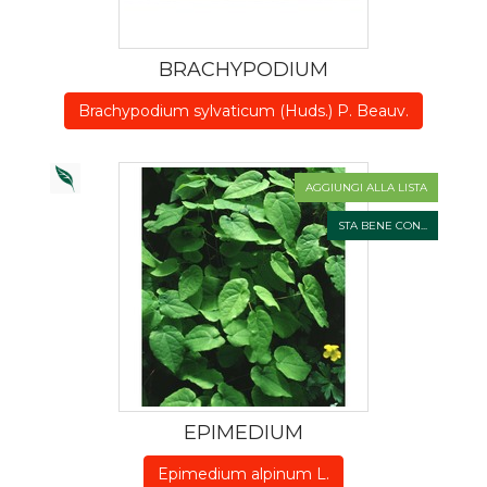
BRACHYPODIUM
Brachypodium sylvaticum (Huds.) P. Beauv.
AGGIUNGI ALLA LISTA
STA BENE CON...
EPIMEDIUM
Epimedium alpinum L.