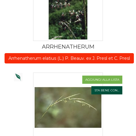
ARRHENATHERUM
Arrhenatherum elatius (L.) P. Beauv. ex J. Presl et C. Presl
AGGIUNGI ALLA LISTA
STA BENE CON...