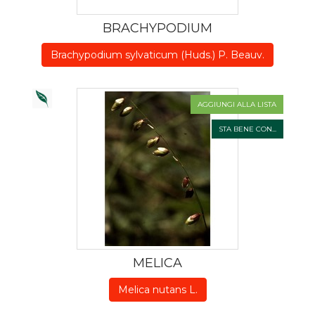
BRACHYPODIUM
Brachypodium sylvaticum (Huds.) P. Beauv.
AGGIUNGI ALLA LISTA
STA BENE CON...
MELICA
Melica nutans L.