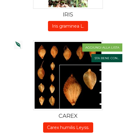
IRIS
Iris graminea L.
AGGIUNGI ALLA LISTA
STA BENE CON...
CAREX
Carex humilis Leyss.