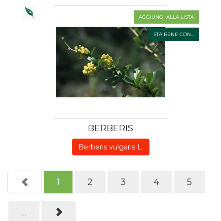
AGGIUNGI ALLA LISTA
STA BENE CON...
BERBERIS
Berberis vulgaris L.
1
2
3
4
5
…