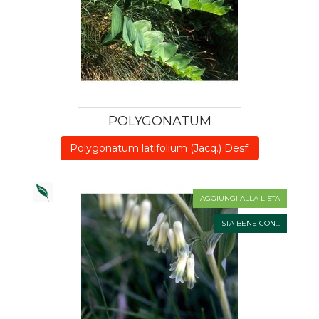
POLYGONATUM
Polygonatum latifolium (Jacq.) Desf.
AGGIUNGI ALLA LISTA
STA BENE CON...