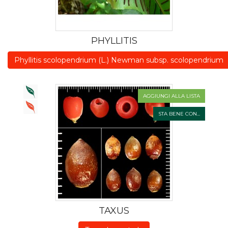
PHYLLITIS
Phyllitis scolopendrium (L.) Newman subsp. scolopendrium
AGGIUNGI ALLA LISTA
STA BENE CON...
TAXUS