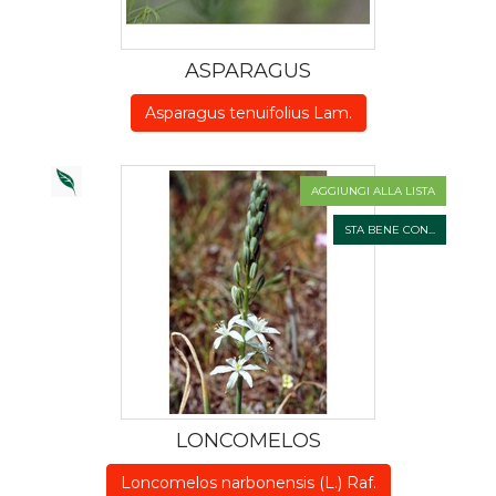
ASPARAGUS
Asparagus tenuifolius Lam.
AGGIUNGI ALLA LISTA
STA BENE CON...
LONCOMELOS
Loncomelos narbonensis (L.) Raf.