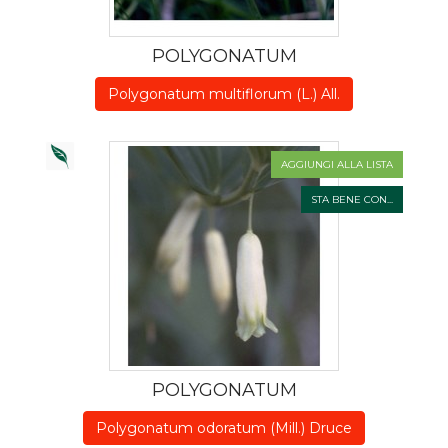
POLYGONATUM
Polygonatum multiflorum (L.) All.
AGGIUNGI ALLA LISTA
STA BENE CON...
POLYGONATUM
Polygonatum odoratum (Mill.) Druce