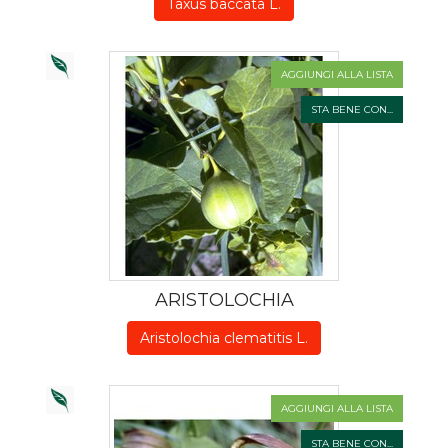
Taxus baccata L.
AGGIUNGI ALLA LISTA
STA BENE CON...
ARISTOLOCHIA
Aristolochia clematitis L.
AGGIUNGI ALLA LISTA
STA BENE CON...