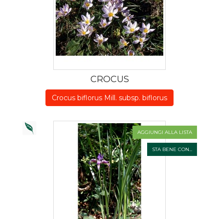
CROCUS
Crocus biflorus Mill. subsp. biflorus
AGGIUNGI ALLA LISTA
STA BENE CON...