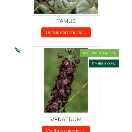
TAMUS
Tamus communis L.
AGGIUNGI ALLA LISTA
STA BENE CON...
VERATRUM
Veratrum nigrum L.